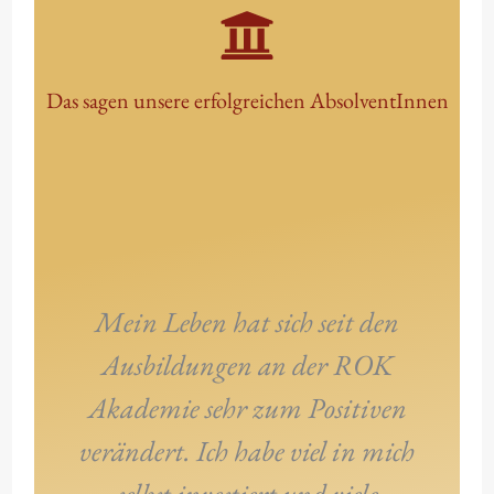
Das sagen unsere erfolgreichen AbsolventInnen
Ic
LS
Kn
Mein Leben hat sich seit den
di
Ausbildungen an der ROK
w
Akademie sehr zum Positiven
al
verändert. Ich habe viel in mich
selbst investiert und viele
po