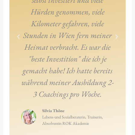
Hürden genommen, viele
s
Kilometer gefahren, viele
A
Stunden in Wien fern meiner
Heimat verbracht. Es war die
u
"beste Investition" die ich je
au
gemacht habe! Ich hatte bereits
lä
während meiner Ausbildung 2-
3 Coachings pro Woche.
S
Silvia Thöne
n
Lebens-und Sozialberaterin, Trainerin,
Absolventin ROK Akademie
ih