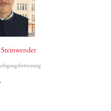
n Steinwender
Lehrgangsbetreuung
»