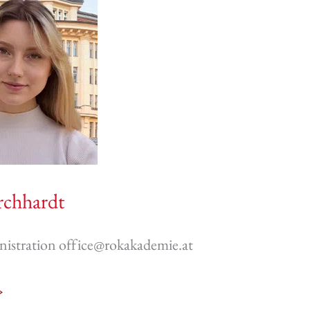
rchhardt
istration office@rokakademie.at
»