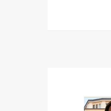
Maide
Akdas