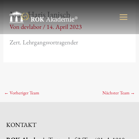
Zum
Mag. Haris Janisch
Inhalt
springen
Von
devlabor
/
14. April 2023
Zert. Lehrgangsvortragender
←
Vorheriger Team
Nächster Team
→
KONTAKT