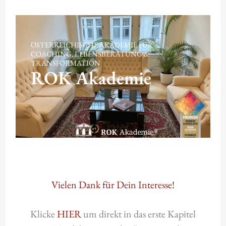
Zum
Inhalt
springen
ÖSTERREICHISCHE AKADEMIE FÜR
COACHING, LEBENSBERATUNG &
TRANSFORMATION
ROK Akademie
Vielen Dank für Dein Interesse!
Klicke
HIER
um direkt in das erste Kapitel