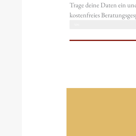
Trage deine Daten ein und
kostenfreies Beratungsges
gleich geschafft
50%