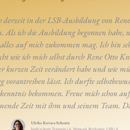
ch derzeit in der LSB-Ausbildung von Ren
 Als ich die Ausbildung begonnen habe, 
 alles auf mich zukommen mag. Ich bin s
scht wie ich mich selbst durch Rene Otto K
er kurzen Zeit verändert habe und wie m
vorantreiben lässt. Ich durfte selbstbewu
erkenntnis bekommen. Freue mich schon auf
ende Zeit mit ihm und seinem Team. D
Ulrike Kovacs-Scheutz
body´n brain Trainerin i.A, Network Marketing, LSB i.A.