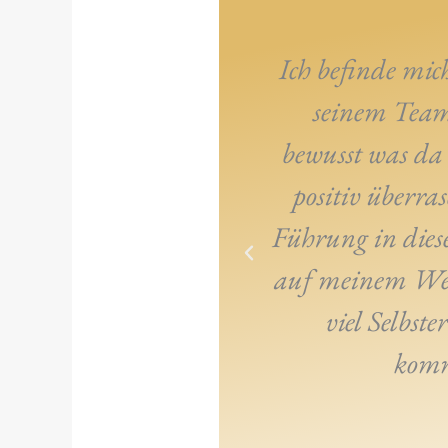
Ich befinde mi
seinem Team.
bewusst was da
positiv überra
Führung in dies
auf meinem Weg 
viel Selbst
komm