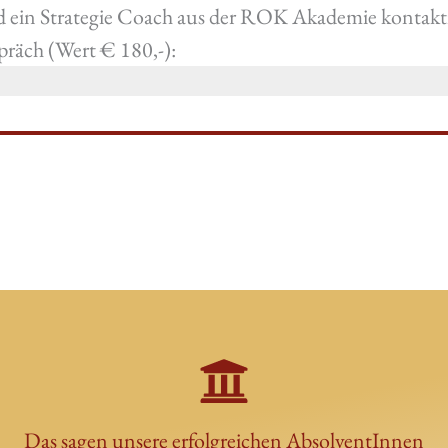
 ein Strategie Coach aus der ROK Akademie kontaktie
präch (Wert € 180,-):
Das sagen unsere erfolgreichen AbsolventInnen