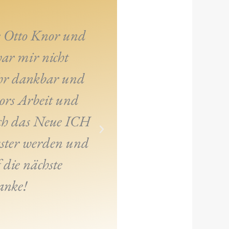
e Otto Knor und
war mir nicht
ehr dankbar und
Ich habe mich 
nors Arbeit und
entschieden, weil ic
ich das Neue ICH
sster werden und
 die nächste
anke!